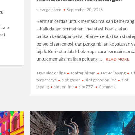
stevegershom
September 20, 2025
tu
Bermain cerdas untuk memaksimalkan kemenang
ntara
—baik dalam permainan, investasi, bisnis, atau
eat
bahkan kehidupan sehari-hari—melibatkan strateg
pengelolaan emosi, dan pengambilan keputusan y
bijak. Berikut adalah beberapa cara bermain cerd
untuk memaksimalkan peluang …
READ MORE
agen slot online
scatter hitam
server jepang
si
terpercaya
slot gacor
slot gacor online
slot
on
jepang
slot online
slot777
Comment
Cara
Bermain
Cerdas
untuk
Memaksim
Kemenang