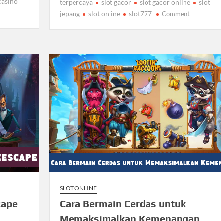
 casino
terpercaya
slot gacor
slot gacor online
slot
on
jepang
slot online
slot777
Comment
ain
Evolusi
Perjudian
o
Dari
Konvension
t
Ke
Digital
SLOT ONLINE
cape
Cara Bermain Cerdas untuk
Memaksimalkan Kemenangan