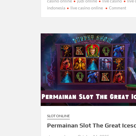
casino online
judi online
live casino
live
on
indonesia
live casino online
Comment
Berm
Live
Casin
Agar
Dapa
Cuan
SLOT ONLINE
Permainan Slot The Great Ices