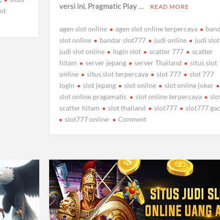
versi ini, Pragmatic Play …
READ MORE
lot
agen slot online
agen slot online terpercaya
band
slot online
bandar slot777
judi online
judi slot
judi slot online
login slot
scatter 777
scatter
a
hitam
server jepang
server Thailand
situs slot
matic
online
situs slot terpercaya
slot 777
slot 777
login
slot jepang
slot online
slot online joker
slot online pragamatic
slot online terpercaya
slo
scatter hitam
slot thailand
slot777
slot777 ga
on
slot777 online
Comment
Slot
Aztec
Gems
Megaways
oleh
Pragmatic
Play
Menyelami
Dunia