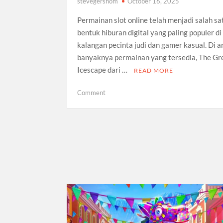
stevegershom
October 16, 2025
Permainan slot online telah menjadi salah sa
bentuk hiburan digital yang paling populer di
kalangan pecinta judi dan gamer kasual. Di a
banyaknya permainan yang tersedia, The Gr
Icescape dari …
READ MORE
on
Comment
Permainan
Slot
The
Great
Icescape