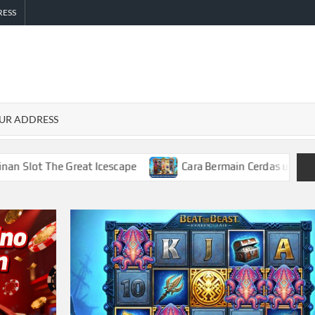
RESS
UR ADDRESS
reat Icescape
Cara Bermain Cerdas untuk Memaksimalk