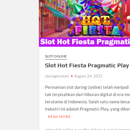
SLOT ONLINE
Slot Hot Fiesta Pragmatic Play
stevegershom
August 24, 2025
Permainan slot daring (online) telah menjadi
tak terpisahkan dari hiburan digital di era m
terutama di Indonesia. Salah satu nama besa
industri ini adalah Pragmatic Play, yang dike
READ MORE
agen slot online
scatter hitam
server jepan