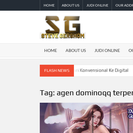
Skip
HOME
ABOUT US
JUDI ONLINE
OUR ADD
to
content
MY
My
WordPress
BLOG
Blog
HOME
ABOUT US
JUDI ONLINE
O
n
Evolusi Perjudian Dari Konvensional Ke Digital
FLASH NEWS
Tag:
agen dominoqq terpe