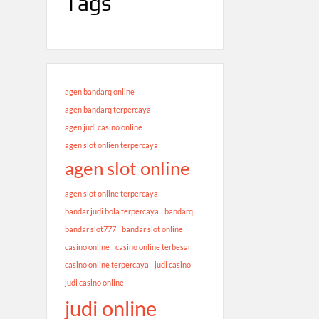
Tags
agen bandarq online
agen bandarq terpercaya
agen judi casino online
agen slot onlien terpercaya
agen slot online
agen slot online terpercaya
bandar judi bola terpercaya
bandarq
bandar slot777
bandar slot online
casino online
casino online terbesar
casino online terpercaya
judi casino
judi casino online
judi online