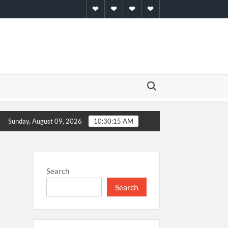
Home
About
Judi
Our
us
Online
Address
Search for:
as untuk Memaksimalkan Kemenangan
Slot Hot Fiesta P
Sunday, August 09, 2026
10:30:15 AM
Search
Search