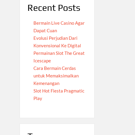
Recent Posts
Bermain Live Casino Agar
Dapat Cuan
Evolusi Perjudian Dari
Konvensional Ke Digital
Permainan Slot The Great
Icescape
Cara Bermain Cerdas
untuk Memaksimalkan
Kemenangan
Slot Hot Fiesta Pragmatic
Play