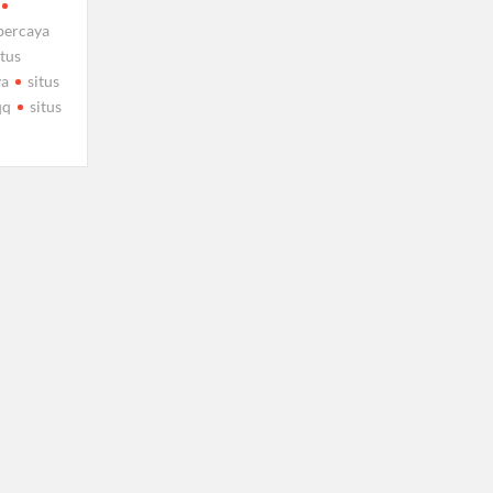
percaya
itus
ya
situs
qq
situs