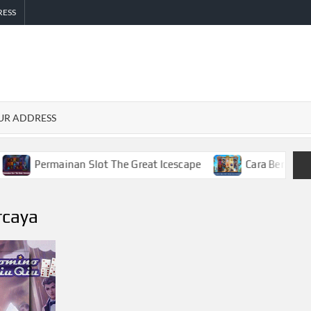
RESS
UR ADDRESS
Permainan Slot The Great Icescape
Cara Bermain Cerd
rcaya