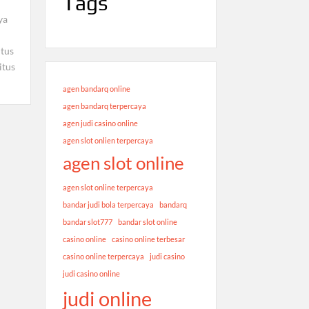
Tags
ya
itus
itus
agen bandarq online
agen bandarq terpercaya
agen judi casino online
agen slot onlien terpercaya
agen slot online
agen slot online terpercaya
bandar judi bola terpercaya
bandarq
bandar slot777
bandar slot online
casino online
casino online terbesar
casino online terpercaya
judi casino
judi casino online
judi online