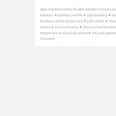
agen bandarq online
agen bandarq terpercay
bandarq
bandarq online
judi bandarq
ju
bandarq online terpercaya
judi online
situ
online
situs judi kartu
situs judi kartu onli
terpercaya
situs judi online
situs pkv game
on
Comment
Beginilah
Cara
Mencari
Agen
Bandarq
Berkualitas
Sesuai
dengan
Kebutuhan