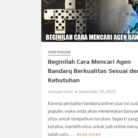
JUDI ONLINE
Beginilah Cara Mencari Agen
Bandarq Berkualitas Sesuai d
Kebutuhan
stevegershom
September 30, 2022
Karena perjudian bandarq online saat ini su
populer, maka anda akan menemukan banyak 
situs untuk tempatkan taruhan. Seperti yan
ketahui, memilih situs untuk judi online mer
salah satu …
READ MORE