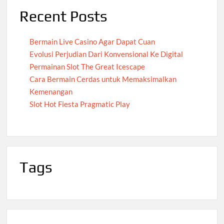
Recent Posts
Bermain Live Casino Agar Dapat Cuan
Evolusi Perjudian Dari Konvensional Ke Digital
Permainan Slot The Great Icescape
Cara Bermain Cerdas untuk Memaksimalkan
Kemenangan
Slot Hot Fiesta Pragmatic Play
Tags