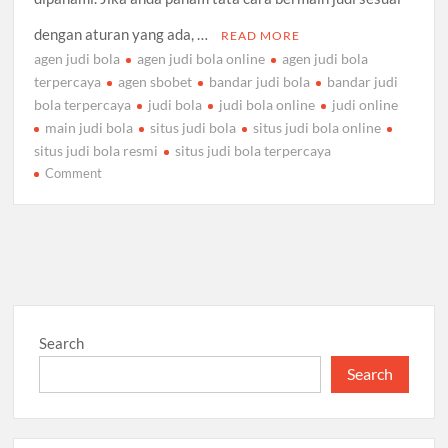
dengan aturan yang ada, …
READ MORE
agen judi bola
agen judi bola online
agen judi bola
terpercaya
agen sbobet
bandar judi bola
bandar judi
bola terpercaya
judi bola
judi bola online
judi online
main judi bola
situs judi bola
situs judi bola online
situs judi bola resmi
situs judi bola terpercaya
on
Comment
Aturan
Main
Situs
Bola
Online
yang
Perlu
Search
Diketahui
Search