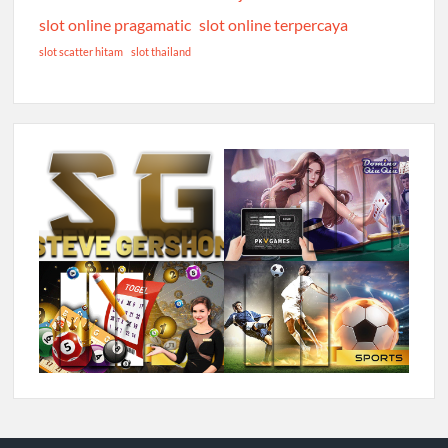
slot online pragamatic
slot online terpercaya
slot scatter hitam
slot thailand