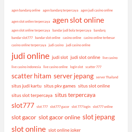
agen bandarq online
agen bandarq terpercaya
agen judi casino online
agen slot online
agen slot onlien terpercaya
agen slot online terpercaya
bandar judi bola terpercaya
bandarq
bandar slot777
bandar slot online
casino online
casino online terbesar
casino online terpercaya
judi casino
judi casino online
judi online
judi slot
judi slot online
live casino
live casino indonesia
live casino online
login slot
scatter 777
scatter hitam
server jepang
server Thailand
situs judi kartu
situs pkv games
situs slot online
situs terpercaya
situs slot terpercaya
slot777
slot 777
slot777 gacor
slot 777 login
slot777 online
slot jepang
slot gacor
slot gacor online
slot online
slot online joker